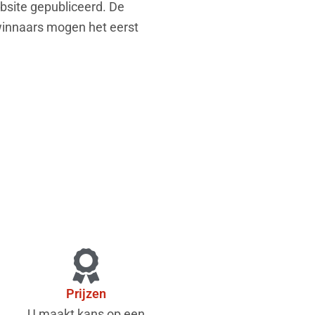
bsite gepubliceerd. De
winnaars mogen het eerst
Prijzen
U maakt kans op een