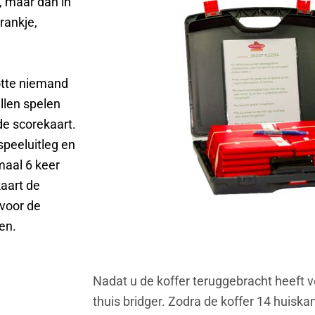
, maar dan in
rankje,
lotte niemand
llen spelen
de scorekaart.
 speeluitleg en
maal 6 keer
kaart de
 voor de
len.
Nadat u de koffer teruggebracht heeft 
thuis bridger. Zodra de koffer 14 huis