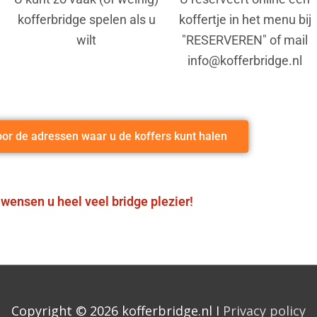
kofferbridge spelen als u
koffertje in het menu bij
wilt
"RESERVEREN" of mail
info@kofferbridge.nl
voor de adressen waar u de koffers kunt halen
wensen u heel veel bridge plezier!
Copyright © 2026 kofferbridge.nl I
Privacy policy