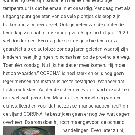
wandeling over zijn balkon en met een lente achtige
temperatuur is dat helemaal niet onaardig. Vandaag met als
uitgangspunt genieten van de vele plantjes die erop zijn
balkontuin zijn neer gezet. Ook genieten van de stralende
lentedag. Zo gaat hij de zondag van 5 april in het jaar 2020
wel doorkomen. Een dag die ook de geschiedenis in zal
gaan.Net als de autoloze zondag jaren geleden waarbij zijn
kinderen heerlijk gingen rolschaatsen op de provinciale weg.
Toen één zondag. Nu lijkt het dat er meer komen. Hij moet
het aanvaarden.” CORONA” is heel sterk en er is nog geen
leger mensen dat instaat is het te bestrijden. Wanneer dat
toch zou lukken! Achter de schermen wordt hard gezocht en
ook wel wat gevonden. Maar dat leger moet nog worden
geïnstalleerd en voor dat het zoveel manschappen heeft om
de vijand CORONA
te bestrijden gaan er nog wel wat dagen
overheen. Daarom doet hij toch maar gewoon de ochtend
handelingen.
Even later zit hij