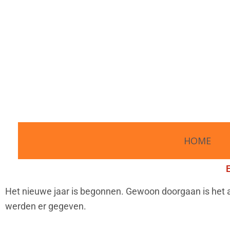
Ga
naar
de
inhoud
HOME
Het nieuwe jaar is begonnen. Gewoon doorgaan is het
werden er gegeven.