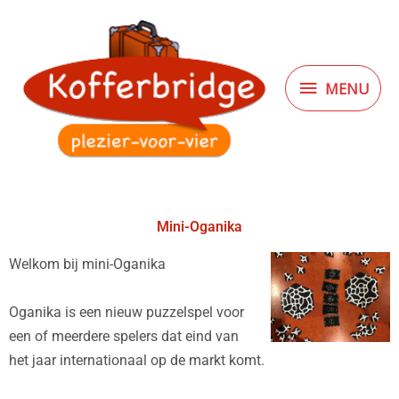
Ga
MENU
naar
de
inhoud
MENU
Mini-Oganika
Welkom bij mini-Oganika
Oganika is een nieuw puzzelspel voor
een of meerdere spelers dat eind van
het jaar internationaal op de markt komt.